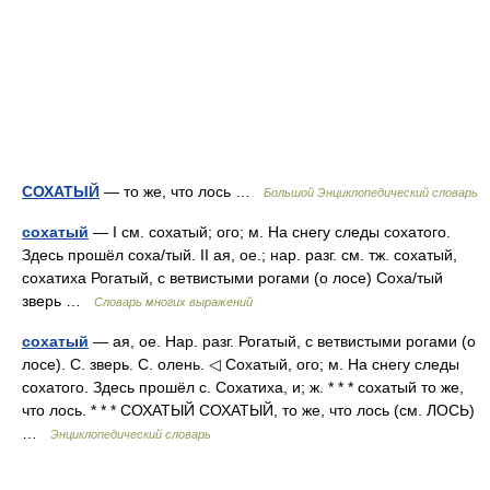
СОХАТЫЙ
— то же, что лось …
Большой Энциклопедический словарь
сохатый
— I см. сохатый; ого; м. На снегу следы сохатого.
Здесь прошёл соха/тый. II ая, ое.; нар. разг. см. тж. сохатый,
сохатиха Рогатый, с ветвистыми рогами (о лосе) Соха/тый
зверь …
Словарь многих выражений
сохатый
— ая, ое. Нар. разг. Рогатый, с ветвистыми рогами (о
лосе). С. зверь. С. олень. ◁ Сохатый, ого; м. На снегу следы
сохатого. Здесь прошёл с. Сохатиха, и; ж. * * * сохатый то же,
что лось. * * * СОХАТЫЙ СОХАТЫЙ, то же, что лось (см. ЛОСЬ)
…
Энциклопедический словарь