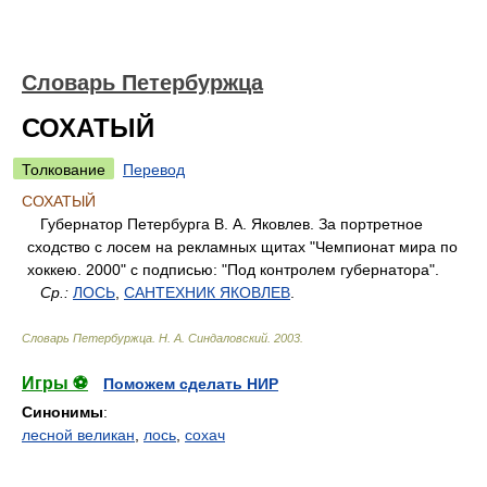
Словарь Петербуржца
СОХАТЫЙ
Толкование
Перевод
СОХАТЫЙ
Губернатор Петербурга В. А. Яковлев. За портретное
сходство с лосем на рекламных щитах "Чемпионат мира по
хоккею. 2000" с подписью: "Под контролем губернатора".
Ср.:
ЛОСЬ
,
САНТЕХНИК ЯКОВЛЕВ
.
Словарь Петербуржца
.
Н. А. Синдаловский
.
2003
.
Игры ⚽
Поможем сделать НИР
Синонимы
:
лесной великан
,
лось
,
сохач