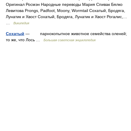
Оригинал Росмэн Народные переводы Мария Спивак Бялко
Левитова Prongs, Padfoot, Moony, Wormtail Сохатый, Бродяга,
Лунатик и Хвост Сохатый, Бродяга, Лунатик и Хвост Рогалис,…
…
Википедия
Сохатый
— парнокопытное животное семейства оленей;
то же, что Лось …
Большая советская энциклопедия