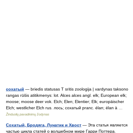
сохатый
— briedis statusas T sritis zoologija | vardynas taksono
rangas rūšis atitikmenys: lot. Alces alces angl. elk; European elk;
moose; moose deer vok. Elch; Elen; Elentier; Elk; europäischer
Elch; westlicher Elch rus. лось; сохатый pranc. élan; élan à …
Žinduolių pavadinimų žodynas
Сохатый, Бродяга, Лунатик и Хвост
— Эта статья является
частью цикла статей о волшебном мире Гарри Поттера.